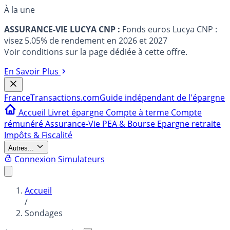
À la une
ASSURANCE-VIE LUCYA CNP :
Fonds euros Lucya CNP :
visez 5.05% de rendement en 2026 et 2027
Voir conditions sur la page dédiée à cette offre.
En Savoir Plus
France
Transactions.com
Guide indépendant de l'épargne
Accueil
Livret épargne
Compte à terme
Compte
rémunéré
Assurance-Vie
PEA & Bourse
Epargne retraite
Impôts & Fiscalité
Autres...
Connexion
Simulateurs
Accueil
/
Sondages