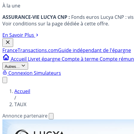
À la une
ASSURANCE-VIE LUCYA CNP :
Fonds euros Lucya CNP : vi
Voir conditions sur la page dédiée à cette offre.
En Savoir Plus
France
Transactions.com
Guide indépendant de l'épargne
Accueil
Livret épargne
Compte à terme
Compte rému
Autres...
Connexion
Simulateurs
Accueil
/
TAUX
Annonce partenaire