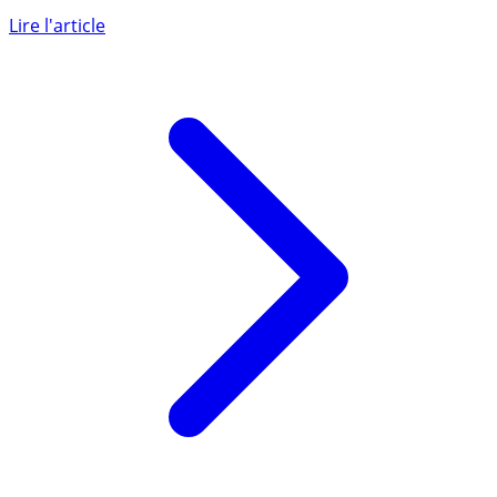
Comment réduire ses dépenses de carburant. Au-delà
des pistes stupides données par nombre de médias
nous prenant pour (...)
Lire l'article