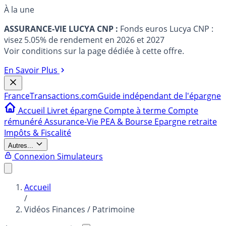
À la une
ASSURANCE-VIE LUCYA CNP :
Fonds euros Lucya CNP :
visez 5.05% de rendement en 2026 et 2027
Voir conditions sur la page dédiée à cette offre.
En Savoir Plus
France
Transactions.com
Guide indépendant de l'épargne
Accueil
Livret épargne
Compte à terme
Compte
rémunéré
Assurance-Vie
PEA & Bourse
Epargne retraite
Impôts & Fiscalité
Autres...
Connexion
Simulateurs
Accueil
/
Vidéos Finances / Patrimoine