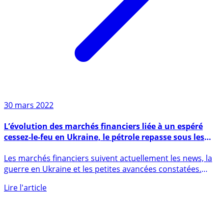
30 mars 2022
L’évolution des marchés financiers liée à un espéré
cessez-le-feu en Ukraine, le pétrole repasse sous les
100$, les chiffres américains ADP, PIB et rapport sur
Les marchés financiers suivent actuellement les news, la
l’emploi feront la tendance
guerre en Ukraine et les petites avancées constatées.
Le (...)
Lire l'article