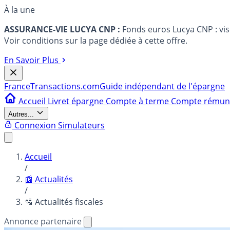
À la une
ASSURANCE-VIE LUCYA CNP :
Fonds euros Lucya CNP : vi
Voir conditions sur la page dédiée à cette offre.
En Savoir Plus
France
Transactions.com
Guide indépendant de l'épargne
Accueil
Livret épargne
Compte à terme
Compte rému
Autres...
Connexion
Simulateurs
Accueil
/
📰 Actualités
/
🛂 Actualités fiscales
Annonce partenaire