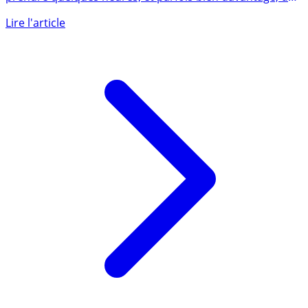
Remplir correctement sa déclaration de revenus peut
prendre quelques heures, et parfois bien davantage, dès
lors que (...)
Lire l'article