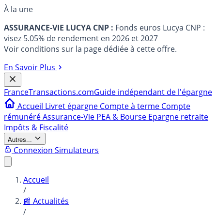
À la une
ASSURANCE-VIE LUCYA CNP :
Fonds euros Lucya CNP :
visez 5.05% de rendement en 2026 et 2027
Voir conditions sur la page dédiée à cette offre.
En Savoir Plus
France
Transactions.com
Guide indépendant de l'épargne
Accueil
Livret épargne
Compte à terme
Compte
rémunéré
Assurance-Vie
PEA & Bourse
Epargne retraite
Impôts & Fiscalité
Autres...
Connexion
Simulateurs
Accueil
/
📰 Actualités
/