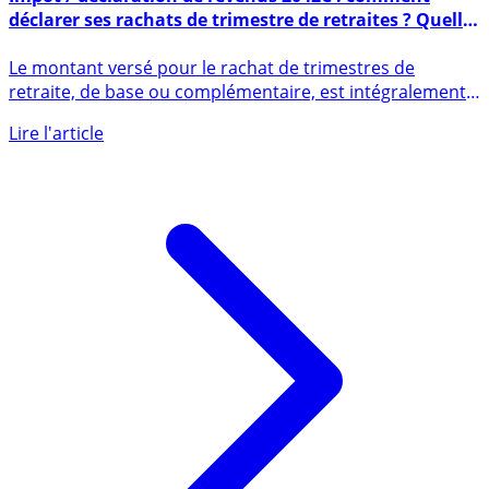
Impôt / déclaration de revenus 2042C : comment
déclarer ses rachats de trimestre de retraites ? Quelle
case utiliser ?
Le montant versé pour le rachat de trimestres de
retraite, de base ou complémentaire, est intégralement
déductible de (...)
Lire l'article