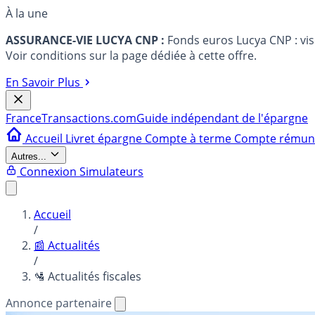
À la une
ASSURANCE-VIE LUCYA CNP :
Fonds euros Lucya CNP : vi
Voir conditions sur la page dédiée à cette offre.
En Savoir Plus
France
Transactions.com
Guide indépendant de l'épargne
Accueil
Livret épargne
Compte à terme
Compte rému
Autres...
Connexion
Simulateurs
Accueil
/
📰 Actualités
/
🛂 Actualités fiscales
Annonce partenaire