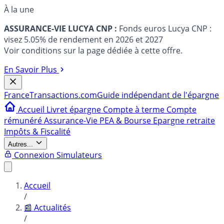
À la une
ASSURANCE-VIE LUCYA CNP :
Fonds euros Lucya CNP :
visez 5.05% de rendement en 2026 et 2027
Voir conditions sur la page dédiée à cette offre.
En Savoir Plus
France
Transactions.com
Guide indépendant de l'épargne
Accueil
Livret épargne
Compte à terme
Compte
rémunéré
Assurance-Vie
PEA & Bourse
Epargne retraite
Impôts & Fiscalité
Autres...
Connexion
Simulateurs
Accueil
/
📰 Actualités
/