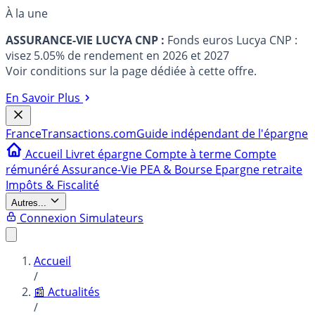
À la une
ASSURANCE-VIE LUCYA CNP :
Fonds euros Lucya CNP :
visez 5.05% de rendement en 2026 et 2027
Voir conditions sur la page dédiée à cette offre.
En Savoir Plus
France
Transactions.com
Guide indépendant de l'épargne
Accueil
Livret épargne
Compte à terme
Compte
rémunéré
Assurance-Vie
PEA & Bourse
Epargne retraite
Impôts & Fiscalité
Autres...
Connexion
Simulateurs
Accueil
/
📰 Actualités
/