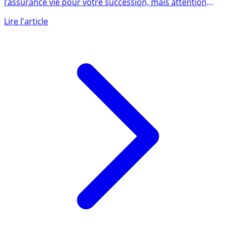
Succession assurance vie 2026 : fiscalité avantageuse de
l’assurance vie pour votre succession, mais attention
aux (...)
Lire l'article