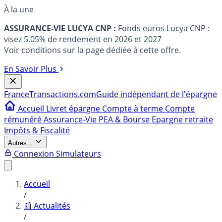
À la une
ASSURANCE-VIE LUCYA CNP :
Fonds euros Lucya CNP :
visez 5.05% de rendement en 2026 et 2027
Voir conditions sur la page dédiée à cette offre.
En Savoir Plus
France
Transactions.com
Guide indépendant de l'épargne
Accueil
Livret épargne
Compte à terme
Compte
rémunéré
Assurance-Vie
PEA & Bourse
Epargne retraite
Impôts & Fiscalité
Autres...
Connexion
Simulateurs
Accueil
/
📰 Actualités
/