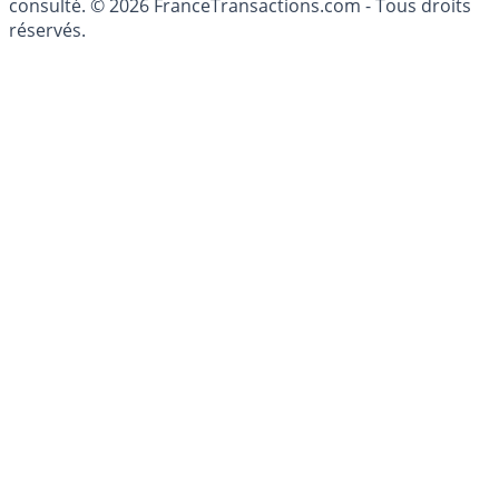
conseillé personnellement, un conseiller en gestion de
patrimoine, indépendant ou non-indépendant, doit être
consulté. © 2026 FranceTransactions.com - Tous droits
réservés.