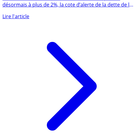
faire mal !
Remontée des taux d’intérêts : la France emprunte
désormais à plus de 2%, la cote d’alerte de la dette de la
France est (...)
Lire l'article