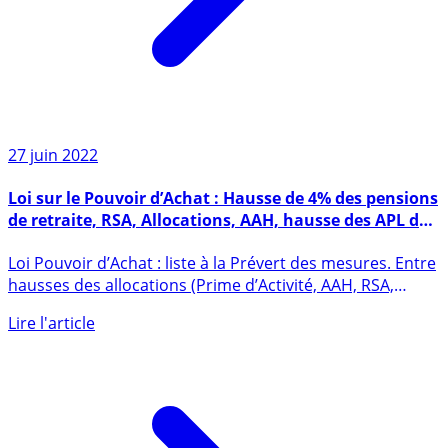
27 juin 2022
Loi sur le Pouvoir d’Achat : Hausse de 4% des pensions
de retraite, RSA, Allocations, AAH, hausse des APL de
3.5%, bouclier loyer à 3.5%
Loi Pouvoir d’Achat : liste à la Prévert des mesures. Entre
hausses des allocations (Prime d’Activité, AAH, RSA,
APL, (...)
Lire l'article