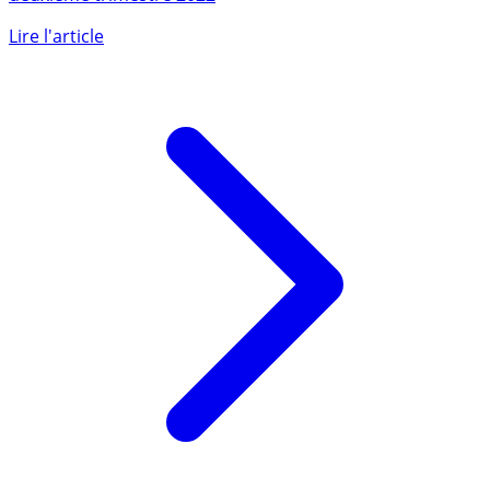
0.25%, c’est la croissance de l’économie française au
deuxième trimestre 2022
Lire l'article