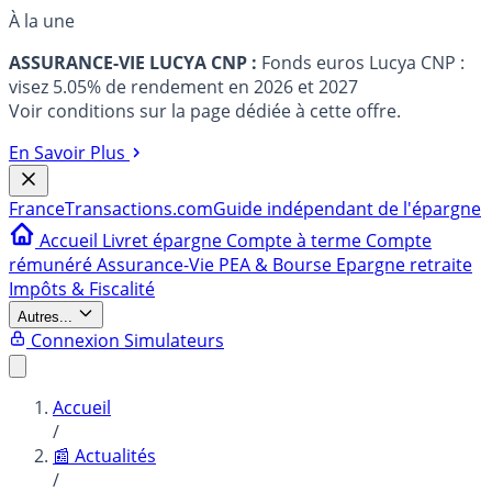
À la une
ASSURANCE-VIE LUCYA CNP :
Fonds euros Lucya CNP :
visez 5.05% de rendement en 2026 et 2027
Voir conditions sur la page dédiée à cette offre.
En Savoir Plus
France
Transactions.com
Guide indépendant de l'épargne
Accueil
Livret épargne
Compte à terme
Compte
rémunéré
Assurance-Vie
PEA & Bourse
Epargne retraite
Impôts & Fiscalité
Autres...
Connexion
Simulateurs
Accueil
/
📰 Actualités
/