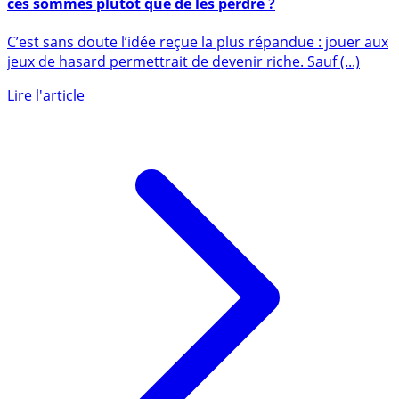
Gagner plus ? Vous jouez au Loto ? Et si vous placiez
ces sommes plutôt que de les perdre ?
C’est sans doute l’idée reçue la plus répandue : jouer aux
jeux de hasard permettrait de devenir riche. Sauf (...)
Lire l'article