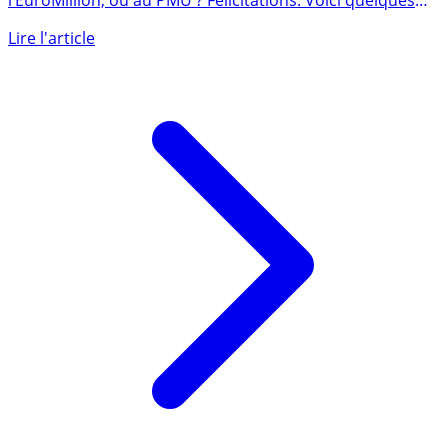
Vous envisagez de gagner le gros lot au Loto, à
l’EuroMillion, ou au PMU ? Félicitations. Voici quelques
conseils (...)
Lire l'article