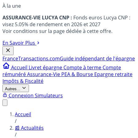
À la une
ASSURANCE-VIE LUCYA CNP :
Fonds euros Lucya CNP :
visez 5.05% de rendement en 2026 et 2027
Voir conditions sur la page dédiée à cette offre.
En Savoir Plus
France
Transactions.com
Guide indépendant de l'épargne
Accueil
Livret épargne
Compte à terme
Compte
rémunéré
Assurance-Vie
PEA & Bourse
Epargne retraite
Impôts & Fiscalité
Autres...
Connexion
Simulateurs
Accueil
/
📰 Actualités
/