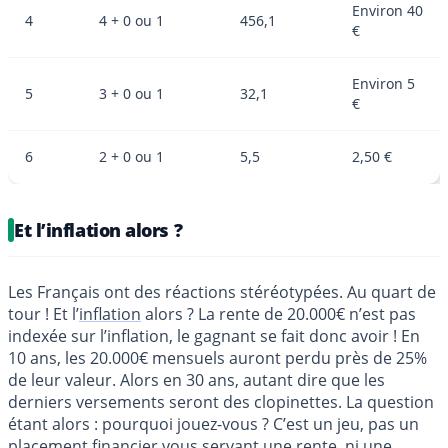
Environ 40
4
4 + 0 ou 1
456,1
€
Environ 5
5
3 + 0 ou 1
32,1
€
6
2 + 0 ou 1
5,5
2,50 €
Et l’inflation alors ?
Les Français ont des réactions stéréotypées. Au quart de
tour ! Et l’
inflation
alors ? La rente de 20.000€ n’est pas
indexée sur l’inflation, le gagnant se fait donc avoir ! En
10 ans, les 20.000€ mensuels auront perdu près de 25%
de leur valeur. Alors en 30 ans, autant dire que les
derniers versements seront des clopinettes. La question
étant alors : pourquoi jouez-vous ? C’est un jeu, pas un
placement financier
vous servant une rente, ni une