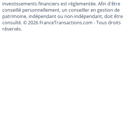
investissement au sens des articles L. 321-1 et D. 321-1
du Code Monétaire et Financier. L'activité de conseil en
investissements financiers est réglementée. Afin d'être
conseillé personnellement, un conseiller en gestion de
patrimoine, indépendant ou non-indépendant, doit être
consulté. © 2026 FranceTransactions.com - Tous droits
réservés.