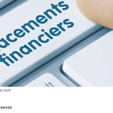
be.com
 euros