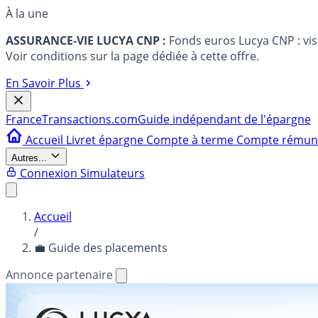
À la une
ASSURANCE-VIE LUCYA CNP :
Fonds euros Lucya CNP : vi
Voir conditions sur la page dédiée à cette offre.
En Savoir Plus
France
Transactions.com
Guide indépendant de l'épargne
Accueil
Livret épargne
Compte à terme
Compte rému
Autres...
Connexion
Simulateurs
Accueil
/
💼 Guide des placements
Annonce partenaire