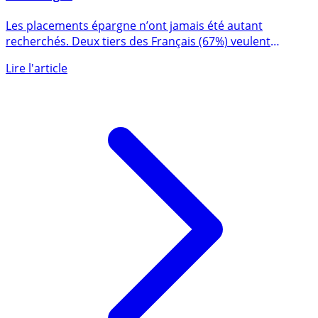
Epargne : 82% des jeunes actifs veulent épargner
davantage !
Les placements épargne n’ont jamais été autant
recherchés. Deux tiers des Français (67%) veulent
épargner davantage lors (...)
Lire l'article