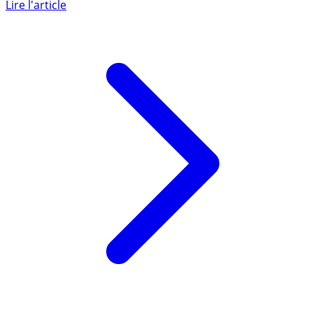
débuté à ce jour en matière d’épargne ? Plutôt que de
suivre les (...)
Lire l'article