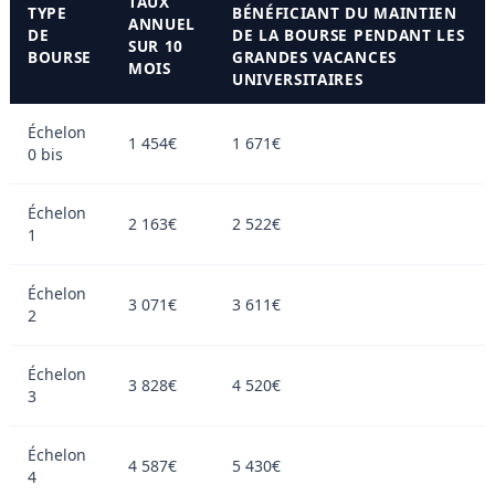
TAUX
TYPE
BÉNÉFICIANT DU MAINTIEN
ANNUEL
DE
DE LA BOURSE PENDANT LES
SUR 10
BOURSE
GRANDES VACANCES
MOIS
UNIVERSITAIRES
Échelon
1 454€
1 671€
0 bis
Échelon
2 163€
2 522€
1
Échelon
3 071€
3 611€
2
Échelon
3 828€
4 520€
3
Échelon
4 587€
5 430€
4