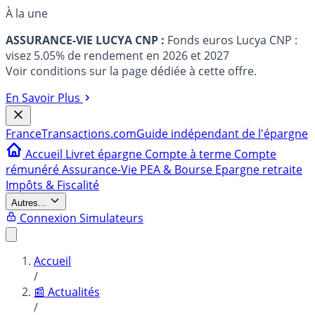
À la une
ASSURANCE-VIE LUCYA CNP :
Fonds euros Lucya CNP :
visez 5.05% de rendement en 2026 et 2027
Voir conditions sur la page dédiée à cette offre.
En Savoir Plus
France
Transactions.com
Guide indépendant de l'épargne
Accueil
Livret épargne
Compte à terme
Compte
rémunéré
Assurance-Vie
PEA & Bourse
Epargne retraite
Impôts & Fiscalité
Autres...
Connexion
Simulateurs
Accueil
/
📰 Actualités
/