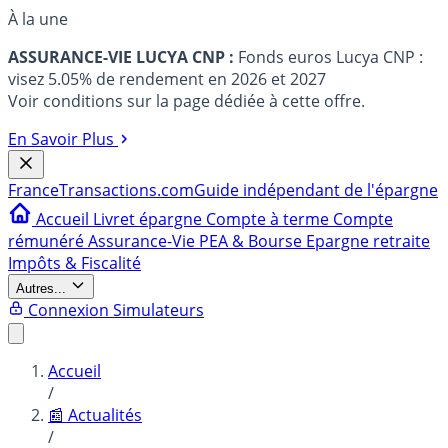
À la une
ASSURANCE-VIE LUCYA CNP :
Fonds euros Lucya CNP :
visez 5.05% de rendement en 2026 et 2027
Voir conditions sur la page dédiée à cette offre.
En Savoir Plus
France
Transactions.com
Guide indépendant de l'épargne
Accueil
Livret épargne
Compte à terme
Compte
rémunéré
Assurance-Vie
PEA & Bourse
Epargne retraite
Impôts & Fiscalité
Autres...
Connexion
Simulateurs
Accueil
/
📰 Actualités
/