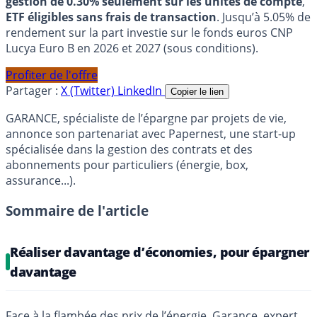
gestion de 0.30% seulement sur les unités de compte
,
ETF éligibles sans frais de transaction
. Jusqu’à 5.05% de
rendement sur la part investie sur le fonds euros CNP
Lucya Euro B en 2026 et 2027 (sous conditions).
Profiter de l'offre
Partager :
X (Twitter)
LinkedIn
Copier le lien
GARANCE, spécialiste de l’épargne par projets de vie,
annonce son partenariat avec Papernest, une start-up
spécialisée dans la gestion des contrats et des
abonnements pour particuliers (énergie, box,
assurance...).
Sommaire de l'article
Réaliser davantage d’économies, pour épargner
davantage
Face à la flambée des prix de l’énergie,
Garance
, expert