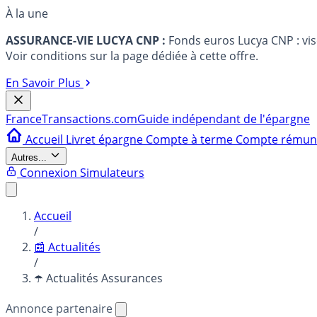
À la une
ASSURANCE-VIE LUCYA CNP :
Fonds euros Lucya CNP : vi
Voir conditions sur la page dédiée à cette offre.
En Savoir Plus
France
Transactions.com
Guide indépendant de l'épargne
Accueil
Livret épargne
Compte à terme
Compte rému
Autres...
Connexion
Simulateurs
Accueil
/
📰 Actualités
/
☂️ Actualités Assurances
Annonce partenaire