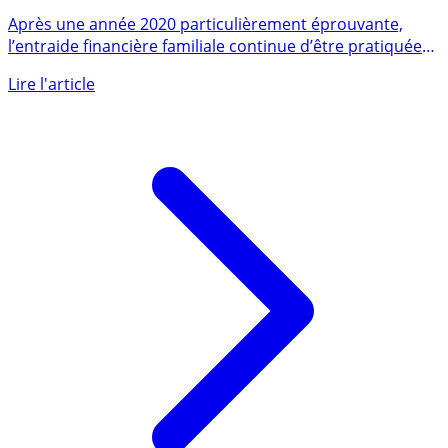
restent soudées, l’entraide familiale perdure, crise
sanitaire ou pas
Après une année 2020 particulièrement éprouvante,
l’entraide financière familiale continue d’être pratiquée
par les (...)
Lire l'article