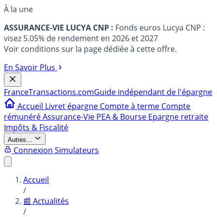
À la une
ASSURANCE-VIE LUCYA CNP :
Fonds euros Lucya CNP :
visez 5.05% de rendement en 2026 et 2027
Voir conditions sur la page dédiée à cette offre.
En Savoir Plus
France
Transactions.com
Guide indépendant de l'épargne
Accueil
Livret épargne
Compte à terme
Compte
rémunéré
Assurance-Vie
PEA & Bourse
Epargne retraite
Impôts & Fiscalité
Autres...
Connexion
Simulateurs
Accueil
/
📰 Actualités
/