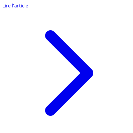
titulaires des contrats multisupport Actépargne2 et
Livret RM (...)
Lire l'article