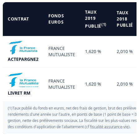
TAUX
TAUX
FONDS
2019
CONTRAT
2018
EUROS
(1)
PUBLIÉ
PUBLIÉ
FRANCE
1,620 %
2,010 %
MUTUALISTE
ACTEPARGNE2
FRANCE
1,620 %
2,010 %
MUTUALISTE
LIVRET RM
(1)Taux publié du fonds en euros, net des frais de gestion, brut des prélèvem
rendements d'une année sur l'autre, en points de base (1 point de base = 0.
gestion, nette des prélèvements sociaux. La fiscalité sur les plus-values res
des conditions d'application de l'abattement (cf
fiscalité assurance-vie
).