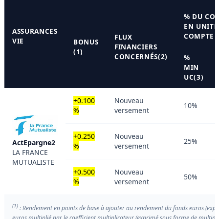
% DU CO
EN UNITÉ
ASSURANCES
COMPTE
FLUX
VIE
BONUS
FINANCIERS
(1)
CONCERNÉS(2)
%
MIN
UC(3)
+0.100
Nouveau
10%
%
versement
+0.250
Nouveau
25%
ActEpargne2
%
versement
LA FRANCE
MUTUALISTE
+0.500
Nouveau
50%
%
versement
(1)
: Rendement en points de base à ajouter au rendement du fonds euros (expr
euros multiplié par le coefficient multiplicateur (exprimé sous forme de multip