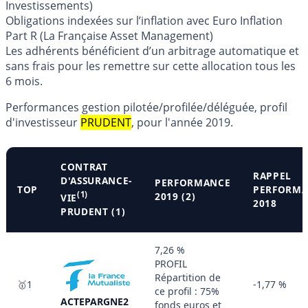
Investissements)
Obligations indexées sur l’inflation avec Euro Inflation
Part R (La Française Asset Management)
Les adhérents bénéficient d’un arbitrage automatique et
sans frais pour les remettre sur cette allocation tous les
6 mois.
Performances gestion pilotée/profilée/déléguée, profil
d'investisseur
PRUDENT
, pour l'année 2019.
CONTRAT
RAPPEL
D'ASSURANCE-
PERFORMANCE
TOP
PERFORM
(1)
2019 (2)
VIE
2018
PRUDENT (1)
7,26 %
PROFIL
Répartition de
🥇1
-1,77 %
ce profil : 75%
ACTEPARGNE2
fonds euros et