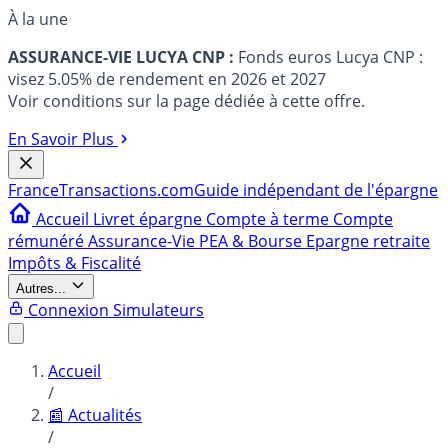
À la une
ASSURANCE-VIE LUCYA CNP :
Fonds euros Lucya CNP :
visez 5.05% de rendement en 2026 et 2027
Voir conditions sur la page dédiée à cette offre.
En Savoir Plus
France
Transactions.com
Guide indépendant de l'épargne
Accueil
Livret épargne
Compte à terme
Compte
rémunéré
Assurance-Vie
PEA & Bourse
Epargne retraite
Impôts & Fiscalité
Autres...
Connexion
Simulateurs
Accueil
/
📰 Actualités
/