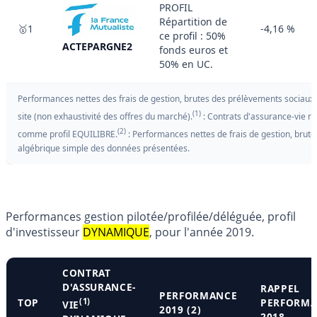
PROFIL
Répartition de
🥇1
-4,16 %
ce profil : 50%
ACTEPARGNE2
fonds euros et
50% en UC.
Performances nettes des frais de gestion, brutes des prélèvements sociaux et
(1)
site (non exhaustivité des offres du marché).
: Contrats d'assurance-vie réf
(2)
comme profil EQUILIBRE.
: Performances nettes de frais de gestion, brute
algébrique simple des données présentées.
Performances gestion pilotée/profilée/déléguée, profil
d'investisseur
DYNAMIQUE
, pour l'année 2019.
CONTRAT
D'ASSURANCE-
RAPPEL
PERFORMANCE
TOP
(1)
PERFORM
VIE
2019 (2)
2018