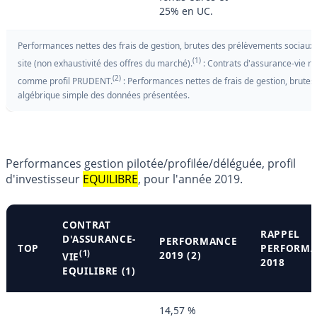
25% en UC.
Performances nettes des frais de gestion, brutes des prélèvements sociaux et
(1)
site (non exhaustivité des offres du marché).
: Contrats d'assurance-vie réf
(2)
comme profil PRUDENT.
: Performances nettes de frais de gestion, brutes
algébrique simple des données présentées.
Performances gestion pilotée/profilée/déléguée, profil
d'investisseur
EQUILIBRE
, pour l'année 2019.
CONTRAT
RAPPEL
D'ASSURANCE-
PERFORMANCE
TOP
PERFORM
(1)
2019 (2)
VIE
2018
EQUILIBRE (1)
14,57 %