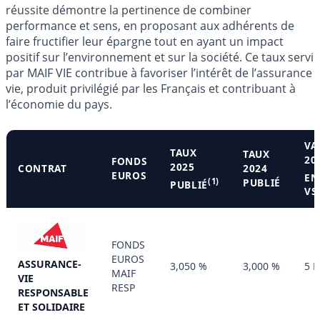
réussite démontre la pertinence de combiner
performance et sens, en proposant aux adhérents de
faire fructifier leur épargne tout en ayant un impact
positif sur l’environnement et sur la société. Ce taux servi
par MAIF VIE contribue à favoriser l’intérêt de l’assurance
vie, produit privilégié par les Français et contribuant à
l’économie du pays.
VA
TAUX
TAUX
20
FONDS
2025
CONTRAT
2024
EUROS
EN
(1)
PUBLIÉ
PUBLIÉ
VS
FONDS
EUROS
ASSURANCE-
3,050 %
3,000 %
5 
MAIF
VIE
RESP
RESPONSABLE
ET SOLIDAIRE