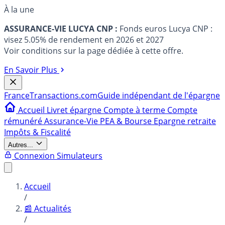
À la une
ASSURANCE-VIE LUCYA CNP :
Fonds euros Lucya CNP :
visez 5.05% de rendement en 2026 et 2027
Voir conditions sur la page dédiée à cette offre.
En Savoir Plus
France
Transactions.com
Guide indépendant de l'épargne
Accueil
Livret épargne
Compte à terme
Compte
rémunéré
Assurance-Vie
PEA & Bourse
Epargne retraite
Impôts & Fiscalité
Autres...
Connexion
Simulateurs
Accueil
/
📰 Actualités
/