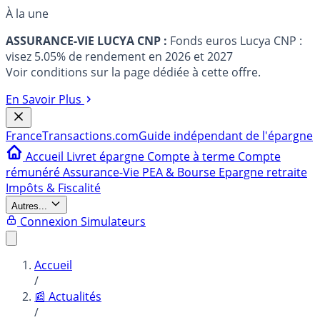
À la une
ASSURANCE-VIE LUCYA CNP :
Fonds euros Lucya CNP :
visez 5.05% de rendement en 2026 et 2027
Voir conditions sur la page dédiée à cette offre.
En Savoir Plus
France
Transactions.com
Guide indépendant de l'épargne
Accueil
Livret épargne
Compte à terme
Compte
rémunéré
Assurance-Vie
PEA & Bourse
Epargne retraite
Impôts & Fiscalité
Autres...
Connexion
Simulateurs
Accueil
/
📰 Actualités
/