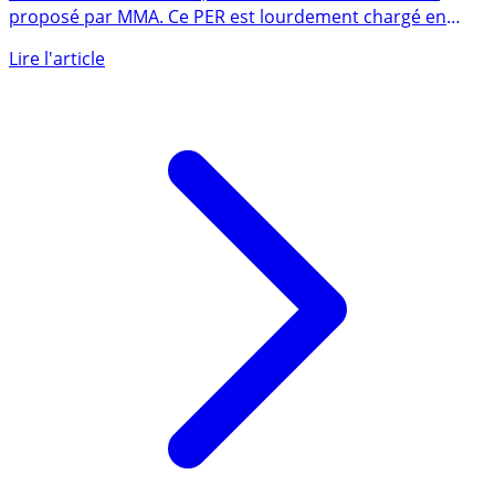
Lancé durant l’été 2020, MMA PER AVENIR est le PER
proposé par MMA. Ce PER est lourdement chargé en
frais sur (...)
Lire l'article