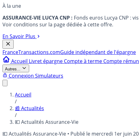
À la une
ASSURANCE-VIE LUCYA CNP :
Fonds euros Lucya CNP : vi
Voir conditions sur la page dédiée à cette offre.
En Savoir Plus
France
Transactions.com
Guide indépendant de l'épargne
Accueil
Livret épargne
Compte à terme
Compte rému
Autres...
Connexion
Simulateurs
Accueil
/
📰 Actualités
/
💶 Actualités Assurance-Vie
💶 Actualités Assurance-Vie
•
Publié le
mercredi 1er juin 2