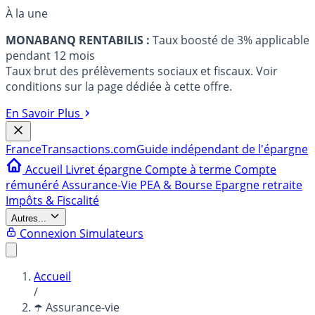
À la une
MONABANQ RENTABILIS :
Taux boosté de 3% applicable
pendant 12 mois
Taux brut des prélèvements sociaux et fiscaux. Voir
conditions sur la page dédiée à cette offre.
En Savoir Plus
France
Transactions.com
Guide indépendant de l'épargne
Accueil
Livret épargne
Compte à terme
Compte
rémunéré
Assurance-Vie
PEA & Bourse
Epargne retraite
Impôts & Fiscalité
Autres...
Connexion
Simulateurs
Accueil
/
☂️ Assurance-vie