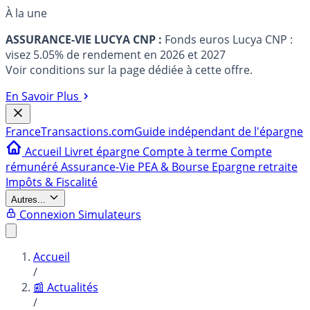
À la une
ASSURANCE-VIE LUCYA CNP :
Fonds euros Lucya CNP :
visez 5.05% de rendement en 2026 et 2027
Voir conditions sur la page dédiée à cette offre.
En Savoir Plus
France
Transactions.com
Guide indépendant de l'épargne
Accueil
Livret épargne
Compte à terme
Compte
rémunéré
Assurance-Vie
PEA & Bourse
Epargne retraite
Impôts & Fiscalité
Autres...
Connexion
Simulateurs
Accueil
/
📰 Actualités
/