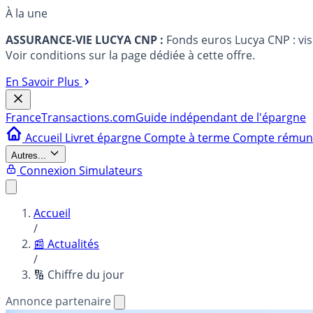
À la une
ASSURANCE-VIE LUCYA CNP :
Fonds euros Lucya CNP : vi
Voir conditions sur la page dédiée à cette offre.
En Savoir Plus
France
Transactions.com
Guide indépendant de l'épargne
Accueil
Livret épargne
Compte à terme
Compte rému
Autres...
Connexion
Simulateurs
Accueil
/
📰 Actualités
/
🔢 Chiffre du jour
Annonce partenaire