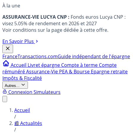
À la une
ASSURANCE-VIE LUCYA CNP :
Fonds euros Lucya CNP :
visez 5.05% de rendement en 2026 et 2027
Voir conditions sur la page dédiée à cette offre.
En Savoir Plus
France
Transactions.com
Guide indépendant de l'épargne
Accueil
Livret épargne
Compte à terme
Compte
rémunéré
Assurance-Vie
PEA & Bourse
Epargne retraite
Impôts & Fiscalité
Autres...
Connexion
Simulateurs
Accueil
/
📰 Actualités
/