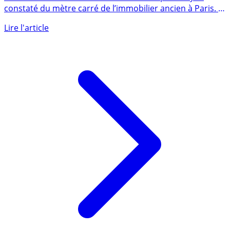
Personne n’est vraiment d’accord sur le prix moyen
constaté du mètre carré de l’immobilier ancien à Paris. Il
existe tout (...)
Lire l'article