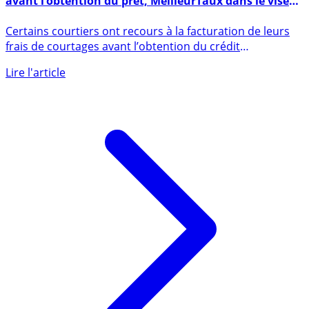
Courtier en crédits immobiliers : facturation de frais
avant l’obtention du prêt, MeilleurTaux dans le viseur
de UFC-Que Choisir
Certains courtiers ont recours à la facturation de leurs
frais de courtages avant l’obtention du crédit
immobilier, (...)
Lire l'article