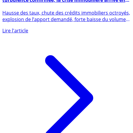
Conjoncture immobilière : l’entrée en zone de
turbulence confirmée, la crise immobilière arrive en
France
Hausse des taux, chute des crédits immobiliers octroyés,
explosion de l’apport demandé, forte baisse du volume
des (...)
Lire l'article