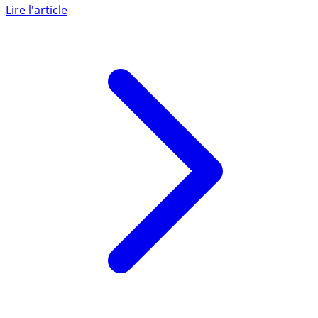
l’immobilier, lentement mais surement. Les prix baissent
trop peu (...)
Lire l'article