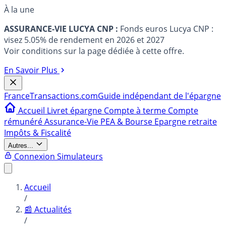
À la une
ASSURANCE-VIE LUCYA CNP :
Fonds euros Lucya CNP :
visez 5.05% de rendement en 2026 et 2027
Voir conditions sur la page dédiée à cette offre.
En Savoir Plus
France
Transactions.com
Guide indépendant de l'épargne
Accueil
Livret épargne
Compte à terme
Compte
rémunéré
Assurance-Vie
PEA & Bourse
Epargne retraite
Impôts & Fiscalité
Autres...
Connexion
Simulateurs
Accueil
/
📰 Actualités
/