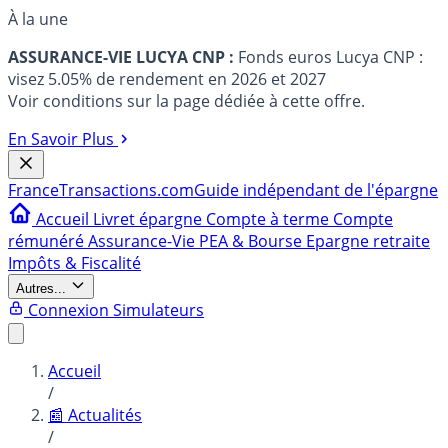
À la une
ASSURANCE-VIE LUCYA CNP :
Fonds euros Lucya CNP :
visez 5.05% de rendement en 2026 et 2027
Voir conditions sur la page dédiée à cette offre.
En Savoir Plus
France
Transactions.com
Guide indépendant de l'épargne
Accueil
Livret épargne
Compte à terme
Compte
rémunéré
Assurance-Vie
PEA & Bourse
Epargne retraite
Impôts & Fiscalité
Autres...
Connexion
Simulateurs
Accueil
/
📰 Actualités
/