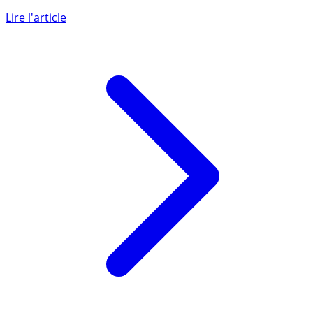
maintient à un niveau supérieur à la moyenne
décennale, a connu au (...)
Lire l'article