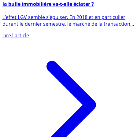
Immobilier à Bordeaux : l’effet TGV de 2017 s’estompe,
la bulle immobilière va-t-elle éclater ?
L’effet LGV semble s’épuiser. En 2018 et en particulier
durant le dernier semestre, le marché de la transaction
à (...)
Lire l'article