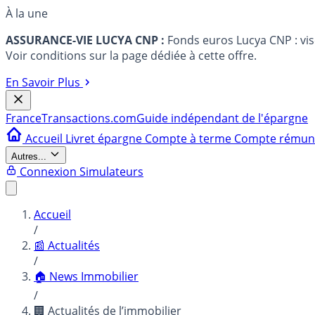
À la une
ASSURANCE-VIE LUCYA CNP :
Fonds euros Lucya CNP : vi
Voir conditions sur la page dédiée à cette offre.
En Savoir Plus
France
Transactions.com
Guide indépendant de l'épargne
Accueil
Livret épargne
Compte à terme
Compte rému
Autres...
Connexion
Simulateurs
Accueil
/
📰 Actualités
/
🏠 News Immobilier
/
🏢 Actualités de l’immobilier