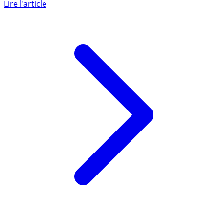
placement sans risque de perte en capital. Les Français
le (...)
Lire l'article