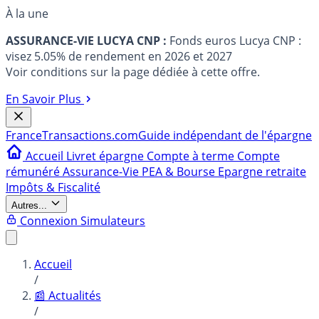
À la une
ASSURANCE-VIE LUCYA CNP :
Fonds euros Lucya CNP :
visez 5.05% de rendement en 2026 et 2027
Voir conditions sur la page dédiée à cette offre.
En Savoir Plus
France
Transactions.com
Guide indépendant de l'épargne
Accueil
Livret épargne
Compte à terme
Compte
rémunéré
Assurance-Vie
PEA & Bourse
Epargne retraite
Impôts & Fiscalité
Autres...
Connexion
Simulateurs
Accueil
/
📰 Actualités
/