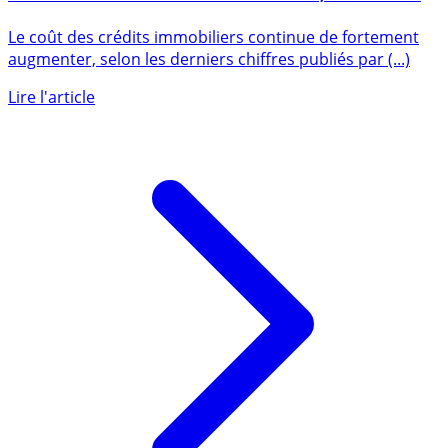
Crédit immobilier : le coût relatif des crédits
immobiliers atteint un nouveau record, et continue
d’augmenter 4 fois plus vite que les revenus
Le coût des crédits immobiliers continue de fortement
augmenter, selon les derniers chiffres publiés par (...)
Lire l'article