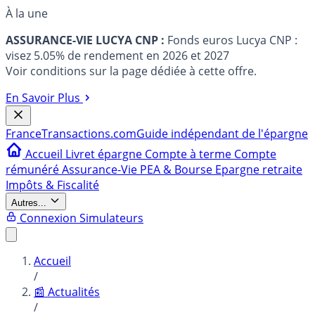
À la une
ASSURANCE-VIE LUCYA CNP :
Fonds euros Lucya CNP :
visez 5.05% de rendement en 2026 et 2027
Voir conditions sur la page dédiée à cette offre.
En Savoir Plus
France
Transactions.com
Guide indépendant de l'épargne
Accueil
Livret épargne
Compte à terme
Compte
rémunéré
Assurance-Vie
PEA & Bourse
Epargne retraite
Impôts & Fiscalité
Autres...
Connexion
Simulateurs
Accueil
/
📰 Actualités
/