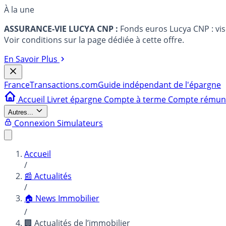
À la une
ASSURANCE-VIE LUCYA CNP :
Fonds euros Lucya CNP : vi
Voir conditions sur la page dédiée à cette offre.
En Savoir Plus
France
Transactions.com
Guide indépendant de l'épargne
Accueil
Livret épargne
Compte à terme
Compte rému
Autres...
Connexion
Simulateurs
Accueil
/
📰 Actualités
/
🏠 News Immobilier
/
🏢 Actualités de l’immobilier