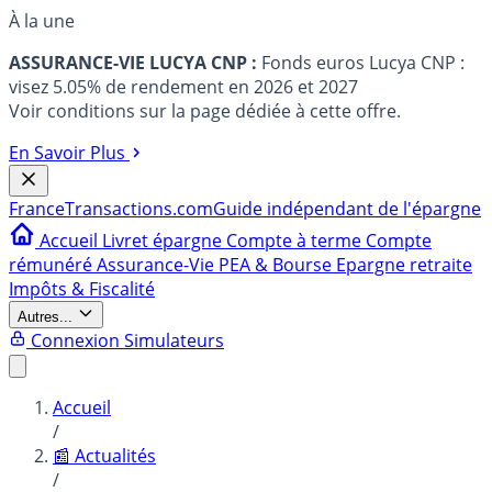
À la une
ASSURANCE-VIE LUCYA CNP :
Fonds euros Lucya CNP :
visez 5.05% de rendement en 2026 et 2027
Voir conditions sur la page dédiée à cette offre.
En Savoir Plus
France
Transactions.com
Guide indépendant de l'épargne
Accueil
Livret épargne
Compte à terme
Compte
rémunéré
Assurance-Vie
PEA & Bourse
Epargne retraite
Impôts & Fiscalité
Autres...
Connexion
Simulateurs
Accueil
/
📰 Actualités
/