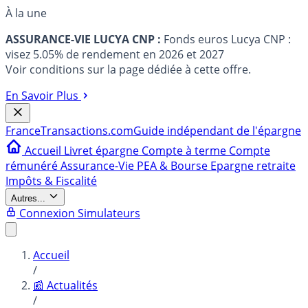
À la une
ASSURANCE-VIE LUCYA CNP :
Fonds euros Lucya CNP :
visez 5.05% de rendement en 2026 et 2027
Voir conditions sur la page dédiée à cette offre.
En Savoir Plus
France
Transactions.com
Guide indépendant de l'épargne
Accueil
Livret épargne
Compte à terme
Compte
rémunéré
Assurance-Vie
PEA & Bourse
Epargne retraite
Impôts & Fiscalité
Autres...
Connexion
Simulateurs
Accueil
/
📰 Actualités
/