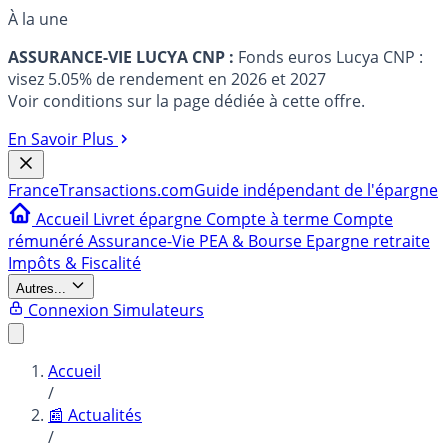
À la une
ASSURANCE-VIE LUCYA CNP :
Fonds euros Lucya CNP :
visez 5.05% de rendement en 2026 et 2027
Voir conditions sur la page dédiée à cette offre.
En Savoir Plus
France
Transactions.com
Guide indépendant de l'épargne
Accueil
Livret épargne
Compte à terme
Compte
rémunéré
Assurance-Vie
PEA & Bourse
Epargne retraite
Impôts & Fiscalité
Autres...
Connexion
Simulateurs
Accueil
/
📰 Actualités
/