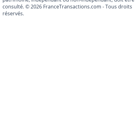
conseillé personnellement, un conseiller en gestion de
patrimoine, indépendant ou non-indépendant, doit être
consulté. © 2026 FranceTransactions.com - Tous droits
réservés.