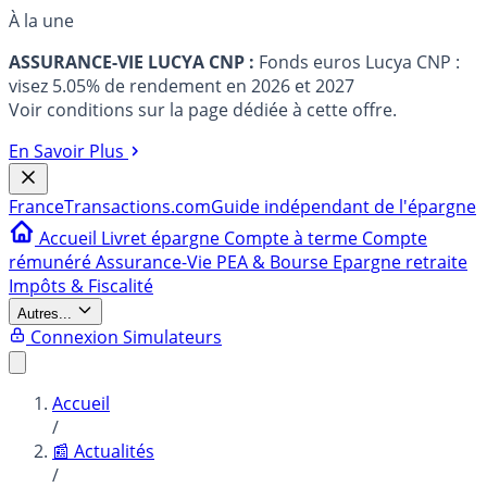
À la une
ASSURANCE-VIE LUCYA CNP :
Fonds euros Lucya CNP :
visez 5.05% de rendement en 2026 et 2027
Voir conditions sur la page dédiée à cette offre.
En Savoir Plus
France
Transactions.com
Guide indépendant de l'épargne
Accueil
Livret épargne
Compte à terme
Compte
rémunéré
Assurance-Vie
PEA & Bourse
Epargne retraite
Impôts & Fiscalité
Autres...
Connexion
Simulateurs
Accueil
/
📰 Actualités
/