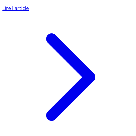
Lorsque qu’un investisseur achète un bien immobilier
neuf, les commissions perçues par l’intermédiaire en
charge de la (...)
Lire l'article