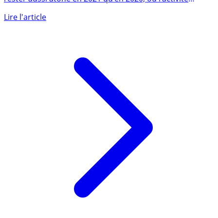
La production de matériaux de construction devrait
rester aussi atone en 2021 qu’en 2020, où l’activité
granulats (...)
Lire l'article