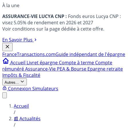
À la une
ASSURANCE-VIE LUCYA CNP :
Fonds euros Lucya CNP :
visez 5.05% de rendement en 2026 et 2027
Voir conditions sur la page dédiée à cette offre.
En Savoir Plus
France
Transactions.com
Guide indépendant de l'épargne
Accueil
Livret épargne
Compte à terme
Compte
rémunéré
Assurance-Vie
PEA & Bourse
Epargne retraite
Impôts & Fiscalité
Autres...
Connexion
Simulateurs
Accueil
/
📰 Actualités
/