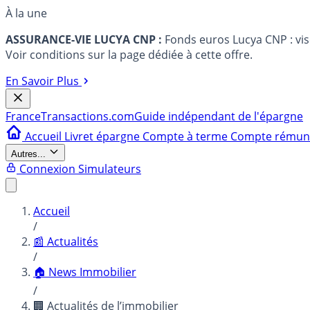
À la une
ASSURANCE-VIE LUCYA CNP :
Fonds euros Lucya CNP : vi
Voir conditions sur la page dédiée à cette offre.
En Savoir Plus
France
Transactions.com
Guide indépendant de l'épargne
Accueil
Livret épargne
Compte à terme
Compte rému
Autres...
Connexion
Simulateurs
Accueil
/
📰 Actualités
/
🏠 News Immobilier
/
🏢 Actualités de l’immobilier