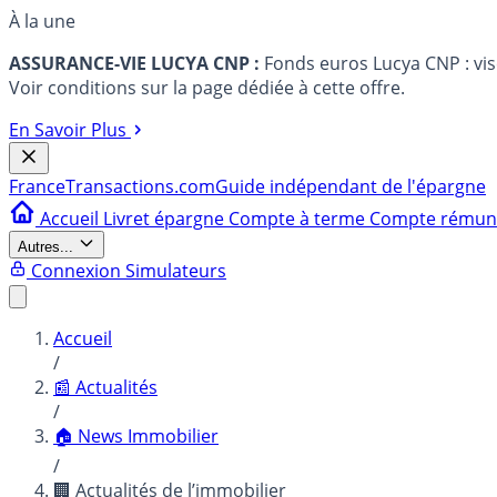
À la une
ASSURANCE-VIE LUCYA CNP :
Fonds euros Lucya CNP : vi
Voir conditions sur la page dédiée à cette offre.
En Savoir Plus
France
Transactions.com
Guide indépendant de l'épargne
Accueil
Livret épargne
Compte à terme
Compte rému
Autres...
Connexion
Simulateurs
Accueil
/
📰 Actualités
/
🏠 News Immobilier
/
🏢 Actualités de l’immobilier