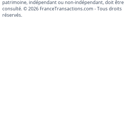
investissements financiers est réglementée. Afin d'être
conseillé personnellement, un conseiller en gestion de
patrimoine, indépendant ou non-indépendant, doit être
consulté. © 2026 FranceTransactions.com - Tous droits
réservés.