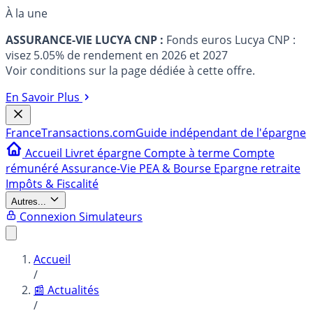
À la une
ASSURANCE-VIE LUCYA CNP :
Fonds euros Lucya CNP :
visez 5.05% de rendement en 2026 et 2027
Voir conditions sur la page dédiée à cette offre.
En Savoir Plus
France
Transactions.com
Guide indépendant de l'épargne
Accueil
Livret épargne
Compte à terme
Compte
rémunéré
Assurance-Vie
PEA & Bourse
Epargne retraite
Impôts & Fiscalité
Autres...
Connexion
Simulateurs
Accueil
/
📰 Actualités
/