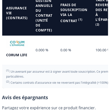
GESTION
FRAIS DE
REVERS
ANNUELS
ASSURANCE
SOUSCRIPTION
DES RE
DU
VIE
VIA LA
À
CONTRAT
(CONTRATS)
L'ÉPAR
(1)
(UNITÉ
CONTRAT
(2)
DE
COMPTE)
0.000 %
0.00 %
100.00 
CORUM LIFE
(1)
: Un avenant par assureur est à signer avant toute souscription. Ce premie
particulières.
(2)
: Certains contrats d'assurance vie ne reversent pas l'intégralité (=100%)
Avis des épargnants
Partagez votre expérience sur ce produit financier.