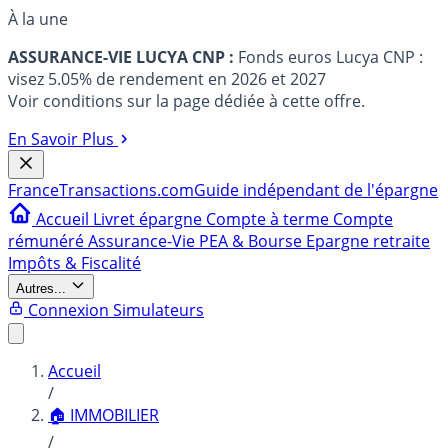
À la une
ASSURANCE-VIE LUCYA CNP :
Fonds euros Lucya CNP :
visez 5.05% de rendement en 2026 et 2027
Voir conditions sur la page dédiée à cette offre.
En Savoir Plus
France
Transactions.com
Guide indépendant de l'épargne
Accueil
Livret épargne
Compte à terme
Compte
rémunéré
Assurance-Vie
PEA & Bourse
Epargne retraite
Impôts & Fiscalité
Autres...
Connexion
Simulateurs
Accueil
/
🏠 IMMOBILIER
/