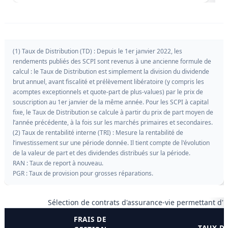
(1) Taux de Distribution (TD) : Depuis le 1er janvier 2022, les
rendements publiés des SCPI sont revenus à une ancienne formule de
calcul : le Taux de Distribution est simplement la division du dividende
brut annuel, avant fiscalité et prélèvement libératoire (y compris les
acomptes exceptionnels et quote-part de plus-values) par le prix de
souscription au 1er janvier de la même année. Pour les SCPI à capital
fixe, le Taux de Distribution se calcule à partir du prix de part moyen de
l’année précédente, à la fois sur les marchés primaires et secondaires.
(2) Taux de rentabilité interne (TRI) : Mesure la rentabilité de
l’investissement sur une période donnée. Il tient compte de l'évolution
de la valeur de part et des dividendes distribués sur la période.
RAN : Taux de report à nouveau.
PGR : Taux de provision pour grosses réparations.
Sélection de contrats d'assurance-vie permettant d'
FRAIS DE
TAUX D