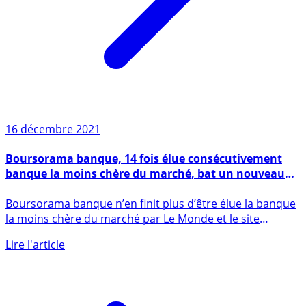
16 décembre 2021
Boursorama banque, 14 fois élue consécutivement
banque la moins chère du marché, bat un nouveau
record avec 91.415 nouveaux clients conquis en un
Boursorama banque n’en finit plus d’être élue la banque
seul mois !
la moins chère du marché par Le Monde et le site
Meilleurebanque (...)
Lire l'article