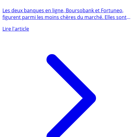
👍 Frais bancaires moyens en 2023 : 7.95 euros chez
Fortuneo, 10.60 euros chez Boursobank
Les deux banques en ligne, Boursobank et Fortuneo,
figurent parmi les moins chères du marché. Elles sont
classées (...)
Lire l'article