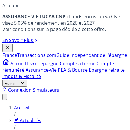
À la une
ASSURANCE-VIE LUCYA CNP :
Fonds euros Lucya CNP :
visez 5.05% de rendement en 2026 et 2027
Voir conditions sur la page dédiée à cette offre.
En Savoir Plus
France
Transactions.com
Guide indépendant de l'épargne
Accueil
Livret épargne
Compte à terme
Compte
rémunéré
Assurance-Vie
PEA & Bourse
Epargne retraite
Impôts & Fiscalité
Autres...
Connexion
Simulateurs
Accueil
/
📰 Actualités
/