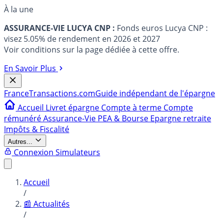
À la une
ASSURANCE-VIE LUCYA CNP :
Fonds euros Lucya CNP :
visez 5.05% de rendement en 2026 et 2027
Voir conditions sur la page dédiée à cette offre.
En Savoir Plus
France
Transactions.com
Guide indépendant de l'épargne
Accueil
Livret épargne
Compte à terme
Compte
rémunéré
Assurance-Vie
PEA & Bourse
Epargne retraite
Impôts & Fiscalité
Autres...
Connexion
Simulateurs
Accueil
/
📰 Actualités
/