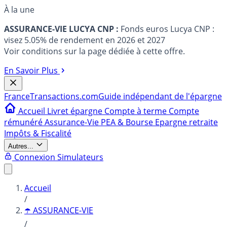
À la une
ASSURANCE-VIE LUCYA CNP :
Fonds euros Lucya CNP :
visez 5.05% de rendement en 2026 et 2027
Voir conditions sur la page dédiée à cette offre.
En Savoir Plus
France
Transactions.com
Guide indépendant de l'épargne
Accueil
Livret épargne
Compte à terme
Compte
rémunéré
Assurance-Vie
PEA & Bourse
Epargne retraite
Impôts & Fiscalité
Autres...
Connexion
Simulateurs
Accueil
/
☂️ ASSURANCE-VIE
/