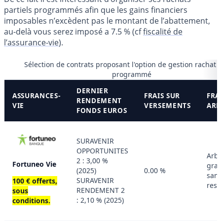
partiels programmés afin que les gains financiers
imposables n’excèdent pas le montant de l’abattement,
au-delà vous serez imposé a 7.5 % (cf
fiscalité de
l’assurance-vie
).
Sélection de contrats proposant l'option de gestion rachat p
programmé
DERNIER
ASSURANCES-
FRAIS SUR
FRA
RENDEMENT
VIE
VERSEMENTS
ARB
FONDS EUROS
SURAVENIR
OPPORTUNITES
Arbi
2 : 3,00 %
Fortuneo Vie
grat
(2025)
0.00 %
san
SURAVENIR
100 € offerts,
rest
RENDEMENT 2
sous
: 2,10 % (2025)
conditions.