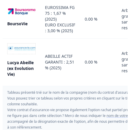
EUROSSIMA FG
Arbi
75 : 1,67 %
grat
(2025)
0.00 %
san
BoursoVie
EURO EXCLUSIF
rest
: 3,00 % (2025)
Arbi
ABEILLE ACTIF
grat
GARANTI : 2,51
0.00 %
Lucya Abeille
san
% (2025)
(ex Evolution
rest
Vie)
Tableau présenté trié sur le nom de la compagnie (nom du contrat d'assuran
Vous pouvez trier ce tableau selon vos propres critères en cliquant sur le titr
colonne souhaitée.
Votre contrat d'assurance-vie propose également l'option rachat partiel p
ne figure pas dans cette sélection ? Merci de nous indiquer le
nom de votre 
accompagné de la désignation exacte de l'option, afin de nous permettre d
à son référencement.