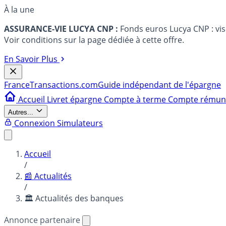
À la une
ASSURANCE-VIE LUCYA CNP :
Fonds euros Lucya CNP : vi
Voir conditions sur la page dédiée à cette offre.
En Savoir Plus
France
Transactions.com
Guide indépendant de l'épargne
Accueil
Livret épargne
Compte à terme
Compte rému
Autres...
Connexion
Simulateurs
Accueil
/
📰 Actualités
/
🏛️ Actualités des banques
Annonce partenaire