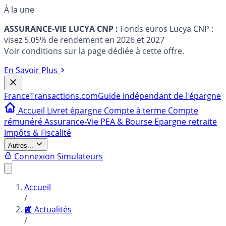
À la une
ASSURANCE-VIE LUCYA CNP :
Fonds euros Lucya CNP :
visez 5.05% de rendement en 2026 et 2027
Voir conditions sur la page dédiée à cette offre.
En Savoir Plus
France
Transactions.com
Guide indépendant de l'épargne
Accueil
Livret épargne
Compte à terme
Compte
rémunéré
Assurance-Vie
PEA & Bourse
Epargne retraite
Impôts & Fiscalité
Autres...
Connexion
Simulateurs
Accueil
/
📰 Actualités
/