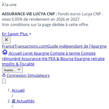
À la une
ASSURANCE-VIE LUCYA CNP :
Fonds euros Lucya CNP :
visez 5.05% de rendement en 2026 et 2027
Voir conditions sur la page dédiée à cette offre.
En Savoir Plus
France
Transactions.com
Guide indépendant de l'épargne
Accueil
Livret épargne
Compte à terme
Compte
rémunéré
Assurance-Vie
PEA & Bourse
Epargne retraite
Impôts & Fiscalité
Autres...
Connexion
Simulateurs
Accueil
/
📰 Actualités
/