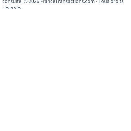
conseillé personnellement, un conseiller en gestion de
patrimoine, indépendant ou non-indépendant, doit être
consulté. © 2026 FranceTransactions.com - Tous droits
réservés.