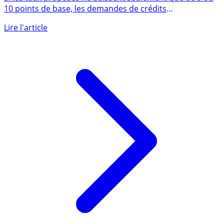
faiblement
Si les taux proposés ne baissent seulement que de 5 ou
10 points de base, les demandes de crédits
immobiliers (...)
Lire l'article