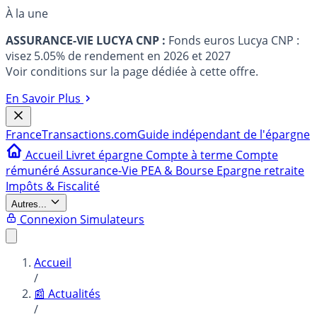
À la une
ASSURANCE-VIE LUCYA CNP :
Fonds euros Lucya CNP :
visez 5.05% de rendement en 2026 et 2027
Voir conditions sur la page dédiée à cette offre.
En Savoir Plus
France
Transactions.com
Guide indépendant de l'épargne
Accueil
Livret épargne
Compte à terme
Compte
rémunéré
Assurance-Vie
PEA & Bourse
Epargne retraite
Impôts & Fiscalité
Autres...
Connexion
Simulateurs
Accueil
/
📰 Actualités
/