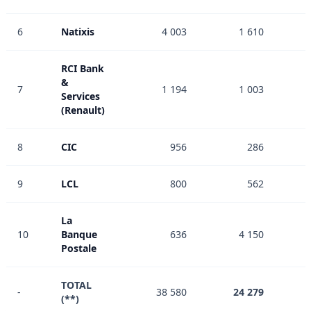
6
Natixis
4 003
1 610
RCI Bank
&
7
1 194
1 003
Services
(Renault)
8
CIC
956
286
9
LCL
800
562
La
10
Banque
636
4 150
Postale
TOTAL
-
38 580
24 279
(**)