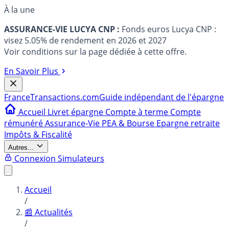
À la une
ASSURANCE-VIE LUCYA CNP :
Fonds euros Lucya CNP :
visez 5.05% de rendement en 2026 et 2027
Voir conditions sur la page dédiée à cette offre.
En Savoir Plus
France
Transactions.com
Guide indépendant de l'épargne
Accueil
Livret épargne
Compte à terme
Compte
rémunéré
Assurance-Vie
PEA & Bourse
Epargne retraite
Impôts & Fiscalité
Autres...
Connexion
Simulateurs
Accueil
/
📰 Actualités
/