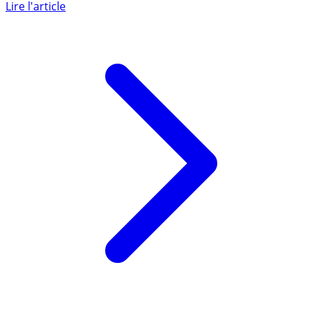
déploie une nouvelle campagne de communication en TV
et sur les (...)
Lire l'article