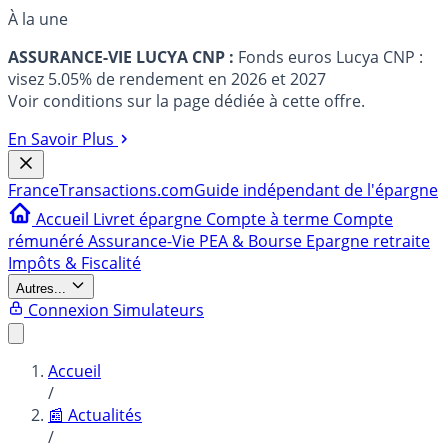
À la une
ASSURANCE-VIE LUCYA CNP :
Fonds euros Lucya CNP :
visez 5.05% de rendement en 2026 et 2027
Voir conditions sur la page dédiée à cette offre.
En Savoir Plus
France
Transactions.com
Guide indépendant de l'épargne
Accueil
Livret épargne
Compte à terme
Compte
rémunéré
Assurance-Vie
PEA & Bourse
Epargne retraite
Impôts & Fiscalité
Autres...
Connexion
Simulateurs
Accueil
/
📰 Actualités
/