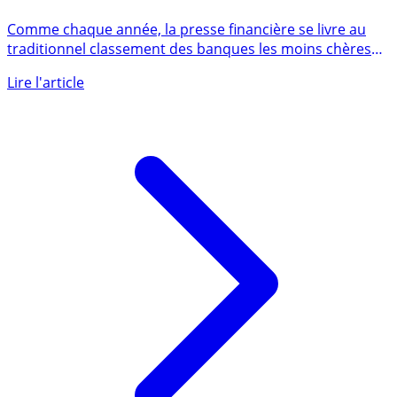
Fortuneo et Boursorama : toujours les banques les
moins chères en 2020 pour les cadres moyens (2.000€
revenus nets mensuels)
Comme chaque année, la presse financière se livre au
traditionnel classement des banques les moins chères
du marché, (...)
Lire l'article