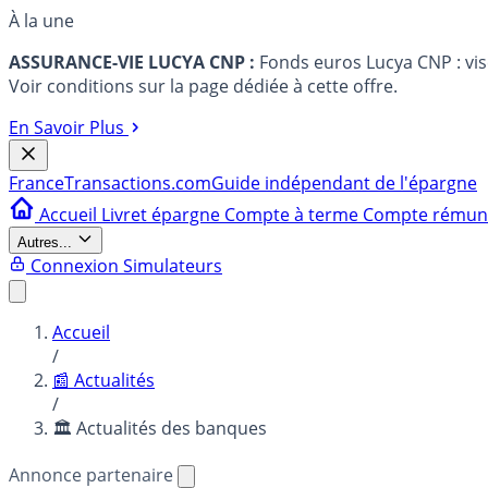
À la une
ASSURANCE-VIE LUCYA CNP :
Fonds euros Lucya CNP : vi
Voir conditions sur la page dédiée à cette offre.
En Savoir Plus
France
Transactions.com
Guide indépendant de l'épargne
Accueil
Livret épargne
Compte à terme
Compte rému
Autres...
Connexion
Simulateurs
Accueil
/
📰 Actualités
/
🏛️ Actualités des banques
Annonce partenaire